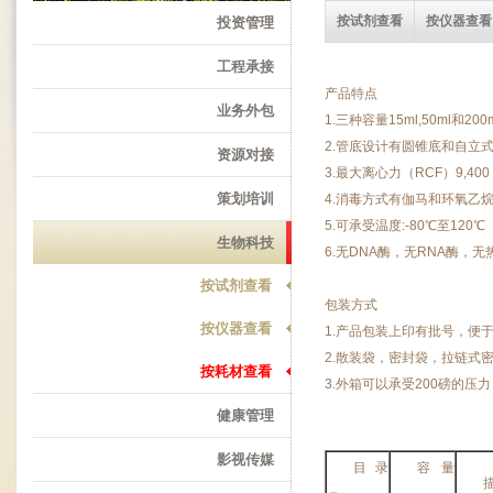
按试剂查看
按仪器查看
投资管理
工程承接
产品特点
业务外包
1.三种容量15ml,50ml和200
2.管底设计有圆锥底和自立
资源对接
3.最大离心力（RCF）9,400 
策划培训
4.消毒方式有伽马和环氧乙
5.可承受温度:-80℃至120℃
生物科技
6.无DNA酶，无RNA酶，
按试剂查看
包装方式
按仪器查看
1.产品包装上印有批号，便
2.散装袋，密封袋，拉链式
按耗材查看
3.外箱可以承受200磅的压
健康管理
影视传媒
目录
容量