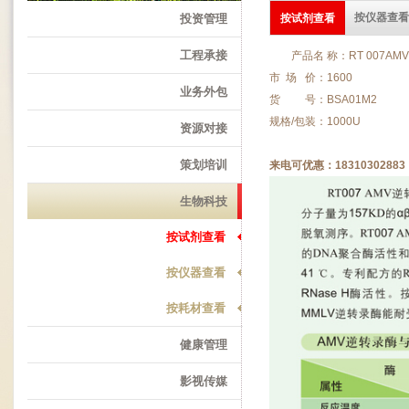
按仪器查看
投资管理
按试剂查看
工程承接
产品名 称：RT 007
市 场 价：1600
业务外包
货 号：BSA01M2
规格/包装：1000U
资源对接
策划培训
来电可优惠：1831030288
生物科技
按试剂查看
按仪器查看
按耗材查看
健康管理
影视传媒